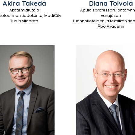
Akira
Takeda
Diana
Toivola
Akatemiatutkija
Apulaisprofessori, johtory
ieteellinen tiedekunta, MediCity
varajäsen
Turun yliopisto
Luonnotieteiden ja tekniikan ti
Åbo Akademi