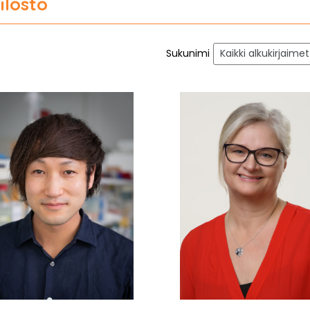
ilöstö
Sukunimi