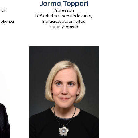
Jorma
Toppari
hmän
Professori
Lääketieteellinen tiedekunta,
edekunta
Biolääketieteen laitos
Turun yliopisto