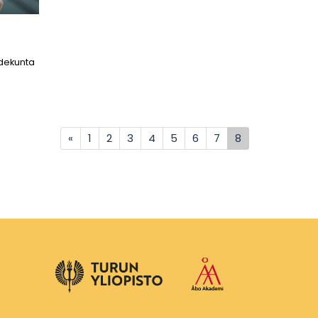
edekunta
Previous
(current)
«
1
2
3
4
5
6
7
8