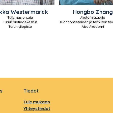
kka
Westermarck
Hongbo
Zhang
Tutkimusjohtaja
Akatemiatutkija
Turun biotiedekeskus
Luonnontieteiden ja tekniikan ti
Turun yliopisto
Åbo Akademi
us
Tiedot
Tule mukaan
Yhteystiedot