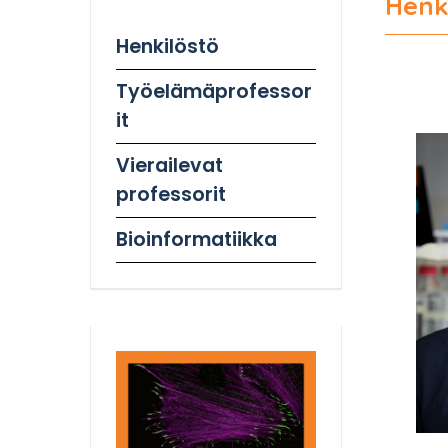
Henk
Henkilöstö
Työelämäprofessor
it
Vierailevat
professorit
Bioinformatiikka