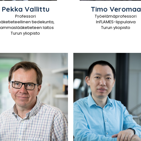
Pekka
Vallittu
Timo
Veromaa
Professori
Työelämäprofessori
ääketieteellinen tiedekunta,
InFLAMES-lippulaiva
ammaslääketieteen laitos
Turun yliopisto
Turun yliopisto