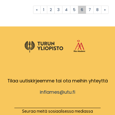
Previous
(current)
Next
«
1
2
3
4
5
6
7
8
»
Tilaa uutiskirjeemme tai ota meihin yhteyttä
inflames@utu.fi
Seuraa meitä sosiaalisessa mediassa