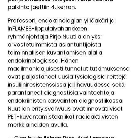
palkinto jaettiin 4. kerran.
Professori, endokrinologian ylilääkäri ja
InFLAMES-lippulaivahankkeen
ryhmänjohtaja Pirjo Nuutila on yksi
arvostetuimmista asiantuntijoista
toiminnallisen kuvantamisen alalla
endokrinologiassa. Hänen
maailmanlaajuisesti tunnetut tutkimuksensa
ovat paljastaneet uusia fysiologisia reittejä
insuliiniresistenssissä ja lihavuudessa sekä̈
parantaneet diagnostisia vaihtoehtoja
endokriinisten kasvainten diagnostiikassa.
Nuutilan erityisvahvuus ovat innovatiiviset
PET-kuvantamistekniikat radioaktiivisten
merkkiaineiden avulla.