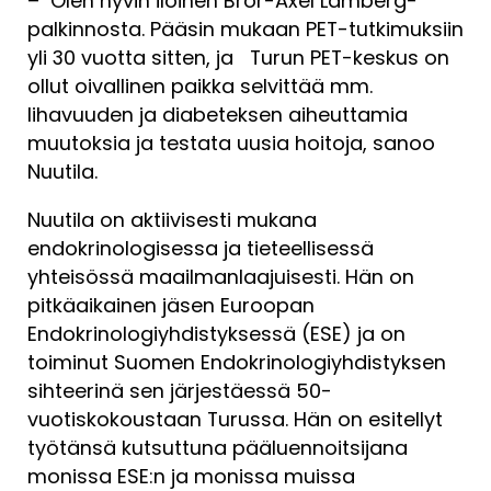
– Olen hyvin iloinen Bror-Axel Lamberg-
palkinnosta. Pääsin mukaan PET-tutkimuksiin
yli 30 vuotta sitten, ja Turun PET-keskus on
ollut oivallinen paikka selvittää mm.
lihavuuden ja diabeteksen aiheuttamia
muutoksia ja testata uusia hoitoja, sanoo
Nuutila.
Nuutila on aktiivisesti mukana
endokrinologisessa ja tieteellisessä
yhteisössä maailmanlaajuisesti. Hän on
pitkäaikainen jäsen Euroopan
Endokrinologiyhdistyksessä (ESE) ja on
toiminut Suomen Endokrinologiyhdistyksen
sihteerinä sen järjestäessä 50-
vuotiskokoustaan Turussa. Hän on esitellyt
työtänsä kutsuttuna pääluennoitsijana
monissa ESE:n ja monissa muissa