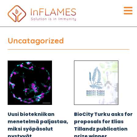
Uncatagorized
Uusi biotekniikan
BioCity Turku asks for
menetelmä paljastaa,
proposals for Elias
miksi syöpäsolut
Tillandz publication
pystyvät
prize winner