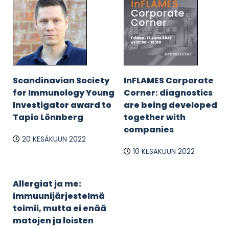
Scandinavian Society
InFLAMES Corporate
for Immunology Young
Corner: diagnostics
Investigator award to
are being developed
Tapio Lönnberg
together with
companies
20 KESÄKUUN 2022
10 KESÄKUUN 2022
Allergiat ja me:
immuunijärjestelmä
toimii, mutta ei enää
matojen ja loisten