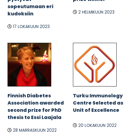
sopeutumaan eri
2 HELMIKUUN 2023
kudoksiin
17 LOKAKUUN 2023
Finnish Diabetes
Turku Immunology
Association awarded
Centre Selected as
second prize for PhD
Unit of Excellence
thesis to Essi Laajala
20 LOKAKUUN 2022
28 MARRASKUUN 2022