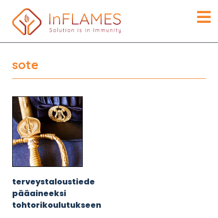
sote
terveystaloustiede
pääaineeksi
tohtorikoulutukseen